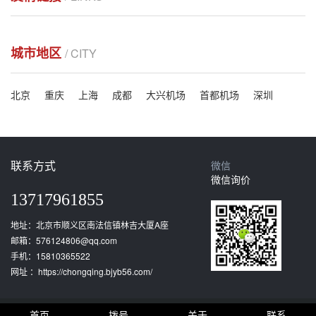
城市地区
/ CITY
北京
重庆
上海
成都
大兴机场
首都机场
深圳
联系方式
微信
微信询价
13717961855
地址：北京市顺义区南法信镇林吉大厦A座
邮箱：576124806@qq.com
手机：15810365522
网址 ：https://chongqing.bjyb56.com/
首页
拨号
关于
联系