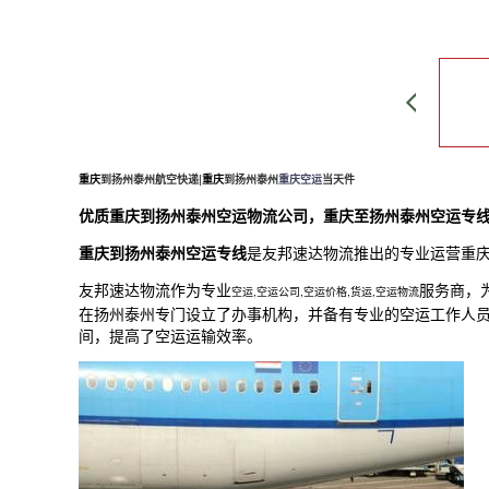
重庆
到扬州泰州航空快递|
重庆
到扬州泰州
重庆空运
当天件
优质
重庆
到扬州泰州空运物流公司
，
重庆
至扬州泰州空运专线
重庆
到扬州泰州空运专线
是友邦速达物流推出的专业运营
重
友邦速达物流作为专业
服务商，
空运,空运公司,空运价格,货运,空运物流
在扬州泰州专门设立了办事机构，并备有专业的空运工作人
间，提高了空运运输效率。