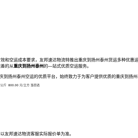
时效和空运成本要求，友邦速达物流特推出
重庆
到扬州泰州货运多种优惠
完善的从
重庆
到扬州泰州
的—站式优质空运服务。
庆
到扬州泰州空运的优质平台，始终致力于为客户提供优质的
重庆
到扬州
/公斤
800.00
元/立方
当日达
请以友邦速达物流客服实际报价单为准。