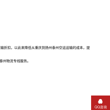
运输折扣，以此来降低从
重庆
到扬州泰州空运运输的成本，提
泰州物流专线
服务。
QQ咨询