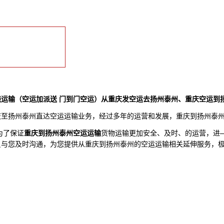
运输（空运加派送 门到门空运）从
重庆
发空运去扬州泰州、
重庆
空运到
庆
至扬州泰州直达空运运输业务，经过多年的运营和发展，
重庆
到扬州泰
为了保证
重庆
到扬州泰州空运运输
货物运输更加安全、及时、的运营，进
员与您及时沟通，为您提供从
重庆
到扬州泰州的空运运输相关延伸服务，