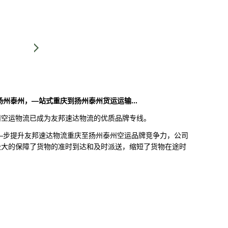
扬州泰州，—站式
重庆
到扬州泰州货运运输...
州空运物流已成为友邦速达物流的优质品牌专线。
—步提升友邦速达物流
重庆
至扬州泰州空运品牌竞争力，公司
极大的保障了货物的准时到达和及时派送，缩短了货物在途时