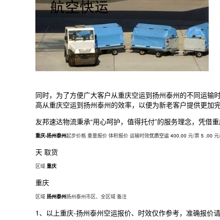
同时，为了方便广大客户从
重庆
空运到扬州泰州的不同运输
高从
重庆
空运到扬州泰州的效率，以便为新老客户提供更加
友邦速达物流秉承“用心呵护，值得托付”的服务理念，凭借
重
重庆
-扬州泰州
起步价格 重量报价 体积报价 运输时效
优质空运
400.00
元/票
5 .00
元
天 取货
区域
重庆
重庆
区域
扬州泰州
扬州泰州市区、全区域 备注
1、以上
重庆
-扬州泰州空运报价、时效仅作参考，准确报价